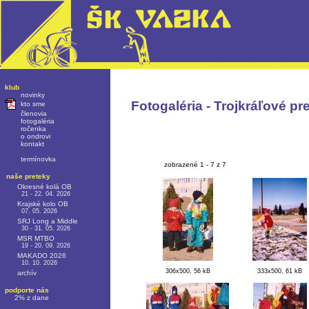
klub
novinky
Fotogaléria - Trojkráľové pr
kto sme
členovia
fotogaléria
ročenka
o ondrovi
kontakt
termínovka
zobrazené 1 - 7 z 7
naše preteky
Okresné kolá OB
21 - 22. 04. 2026
Krajské kolo OB
07. 05. 2026
SRJ Long a Middle
30 - 31. 05. 2026
MSR MTBO
19 - 20. 09. 2026
MAKADO 2026
10. 10. 2026
306x500, 56 kB
333x500, 61 kB
archív
podporte nás
2% z dane