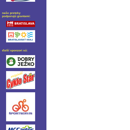
naše preteky
podporujú grantami:
ďalší sponzori sú: