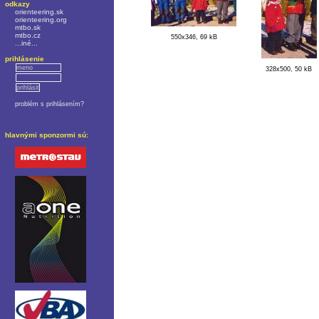
odkazy
orienteering.sk
orienteering.org
mtbo.sk
mtbo.cz
550x346, 69 kB
...iné...
prihlásenie
328x500, 50 kB
problém s prihlásením?
hlavnými sponzormi sú: