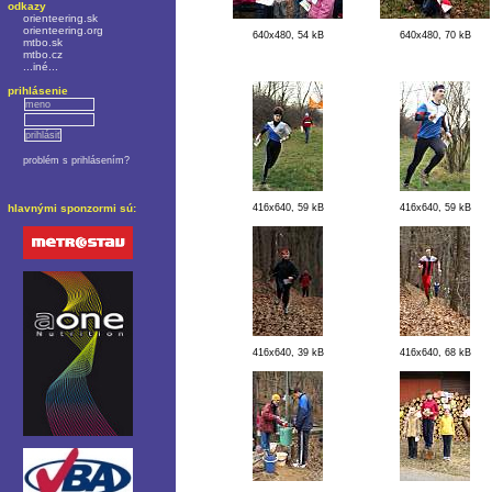
odkazy
orienteering.sk
orienteering.org
640x480, 54 kB
640x480, 70 kB
mtbo.sk
mtbo.cz
...iné...
prihlásenie
problém s prihlásením?
hlavnými sponzormi sú:
416x640, 59 kB
416x640, 59 kB
416x640, 39 kB
416x640, 68 kB