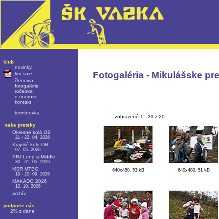
klub
novinky
Fotogaléria - Mikulášske pr
kto sme
členovia
fotogaléria
ročenka
o ondrovi
kontakt
termínovka
zobrazené 1 - 20 z 20
naše preteky
Okresné kolá OB
21 - 22. 04. 2026
Krajské kolo OB
07. 05. 2026
SRJ Long a Middle
30 - 31. 05. 2026
MSR MTBO
640x480, 53 kB
640x480, 51 kB
19 - 20. 09. 2026
MAKADO 2026
10. 10. 2026
archív
podporte nás
2% z dane