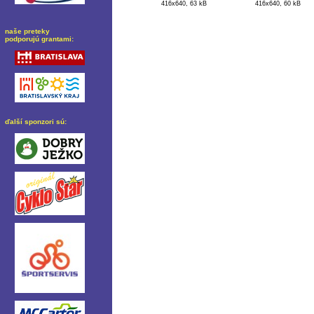
416x640, 63 kB
416x640, 60 kB
naše preteky
podporujú grantami:
ďalší sponzori sú: