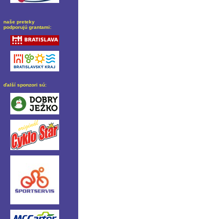
naše preteky
podporujú grantami:
ďalší sponzori sú: