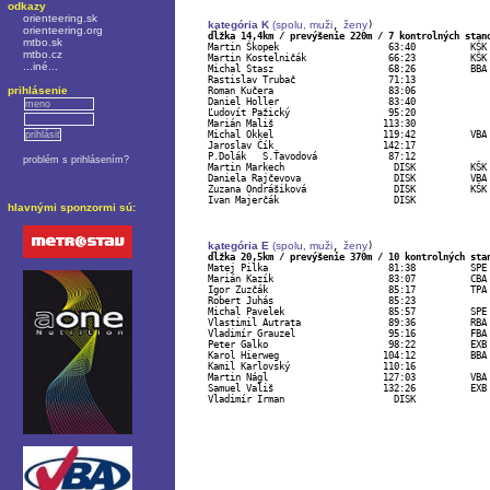
odkazy
orienteering.sk
kategória K
 (spolu, 
muži
ženy
, 
orienteering.org
dĺžka 14,4km / prevýšenie 220m / 7 kontrolných stan
mtbo.sk
mtbo.cz
Martin Kostelničák		 66:23		KŠK

...iné...
Michal Stasz			 68:26		BBA

Rastislav Trubač		 71:13		

prihlásenie
Roman Kučera			 83:06		

Daniel Holler			 83:40		

Ľudovít Pažický			 95:20		

Marián Mališ			113:30		

Michal Okkel			119:42		VBA

Jaroslav Čík			142:17		

P.Dolák   S.Ťavodová		 87:12			mimo súťaž	

problém s prihlásením?
Martin Markech			  DISK		KŠK

Daniela Rajčevova		  DISK		VBA

Zuzana Ondrášiková		  DISK		KŠK

Ivan Majerčák			  DISK		

hlavnými sponzormi sú:
kategória E
 (spolu, 
muži
ženy
, 
dĺžka 20,5km / prevýšenie 370m / 10 kontrolných sta
Marián Kazík			 83:07		CBA

Igor Zuzčák			 85:17		TPA

Robert Juhás			 85:23		

Michal Pavelek			 85:57		SPE

Vlastimil Autrata 		 89:36		RBA

Vladimír Grauzel		 95:16		FBA

Peter Galko			 98:22		EXB

Karol Hierweg			104:12		BBA

Kamil Karlovský			110:16		

Martin Nágl			127:03		VBA

Samuel Vališ			132:26		EXB

Vladimír Irman			  DISK		
