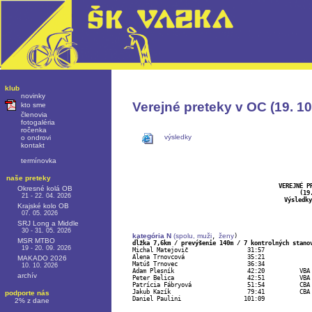
klub
novinky
Verejné preteky v OC (19. 10
kto sme
členovia
fotogaléria
ročenka
výsledky
o ondrovi
kontakt
termínovka
naše preteky
VEREJNÉ P
Okresné kolá OB
(19
21 - 22. 04. 2026
Výsledky
Krajské kolo OB
07. 05. 2026
SRJ Long a Middle
30 - 31. 05. 2026
kategória N
 (spolu, 
muži
ženy
, 
MSR MTBO
dĺžka 7,6km / prevýšenie 140m / 7 kontrolných stano
19 - 20. 09. 2026
Alena Trnovcová			 35:21		

MAKADO 2026
Matúš Trnovec			 36:34		

10. 10. 2026
Adam Plesník			 42:20		VBA

archív
Peter Belica			 42:51		VBA

Patrícia Fábryová		 51:54		CBA

Jakub Kazík			 79:41		CBA

podporte nás
Daniel Paulini			101:09		

2% z dane